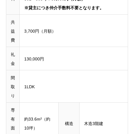
※貸主につき仲介手数料不要となります。
共
益
3,700円（月額）
費
礼
130,000円
金
間
取
1LDK
り
専
有
約33.6m²（約
構造
木造3階建
面
10坪）