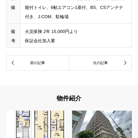
備
能付トイレ、6帖エアコン1基付、BS、CSアンテナ
付き、J:COM、駐輪場
備
火災保険 2年 15,000円より
考
保証会社加入要
物件紹介