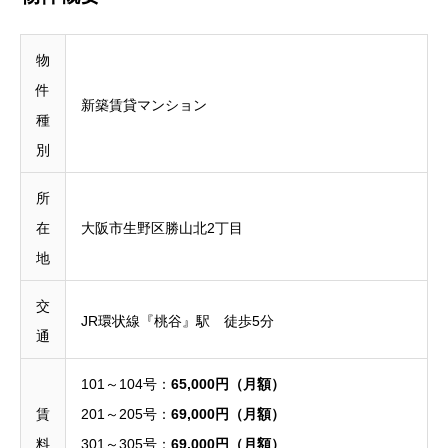
物
件
新築賃貸マンション
種
別
所
在
大阪市生野区勝山北2丁目
地
交
JR環状線『桃谷』駅 徒歩5分
通
101～104号：
65,000円（月額）
賃
201～205号：
69,000円（月額）
料
301～305号：
69,000円（月額）