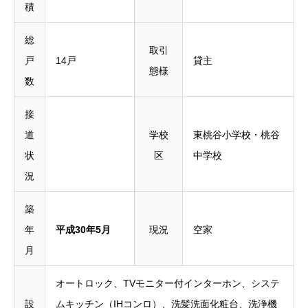
積
総
取引
戸
14戸
貸主
態様
数
接
道
学校
東桃谷小学校・桃谷
状
区
中学校
況
築
年
平成30年5月
現況
空家
月
オートロック、TVモニター付インターホン、システ
設
ムキッチン（IHコンロ）、洗髪洗面化粧台、洗浄機